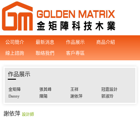
公司簡介
最新消息
作品展示
商品介紹
線上諮詢
聯絡我們
客戶專區
作品展示
金矩陣
張其峰
王祥
冠霆設計
Danny
陳陽
謝依萍
郭淑玲
謝依萍
設計師