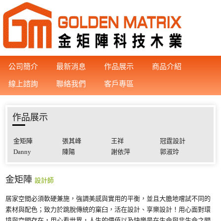
公司簡介
最新消息
作品展示
商品介紹
線上諮詢
聯絡我們
客戶專區
作品展示
金矩陣
張其峰
王祥
冠霆設計
Danny
陳陽
謝依萍
郭淑玲
金矩陣
設計師
居家空間必須軟硬兼施，強調美感與實用的平衡，並且大膽地嚐試不同的
素材與配色；致力於跳脫傳統的窠臼，活在設計、享樂設計！用心面對環
境與空間存在，用心看世界，人生的價值以及快樂是在生命與非生命之間