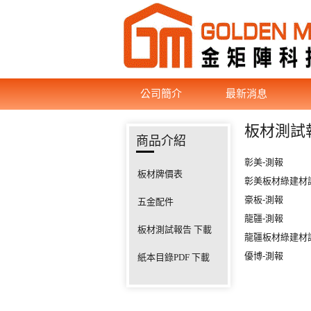
公司簡介
最新消息
板材測試
商品介紹
彰美-測報
板材牌價表
彰美板材綠建材
豪板-測報
五金配件
龍疆-測報
板材測試報告 下載
龍疆板材綠建材
優博-測報
紙本目錄PDF 下載