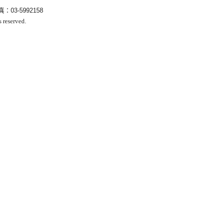
真：
03-5992158
eserved.